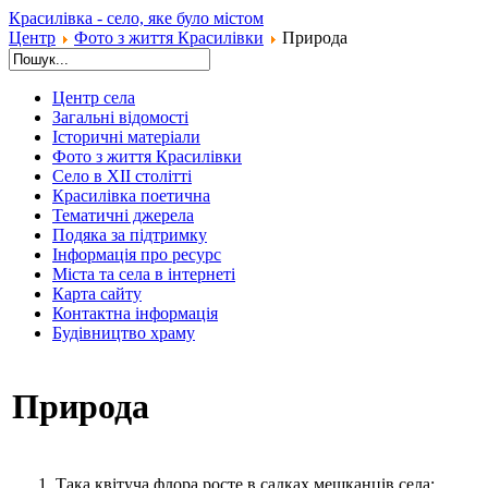
Красилівка - село, яке було містом
Центр
Фото з життя Красилівки
Природа
Центр села
Загальні відомості
Історичні матеріали
Фото з життя Красилівки
Село в XII столітті
Красилівка поетична
Тематичні джерела
Подяка за підтримку
Інформація про ресурс
Міста та села в інтернеті
Карта сайту
Контактна інформація
Будівництво храму
Природа
Така квітуча флора росте в садках мешканців села;