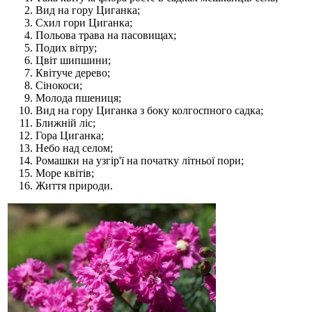
Вид на гору Циганка;
Схил гори Циганка;
Польова трава на пасовищах;
Подих вітру;
Цвіт шипшини;
Квітуче дерево;
Сінокоси;
Молода пшениця;
Вид на гору Циганка з боку колгоспного садка;
Ближній ліс;
Гора Циганка;
Небо над селом;
Ромашки на узгір'ї на початку літньої пори;
Море квітів;
Життя природи.